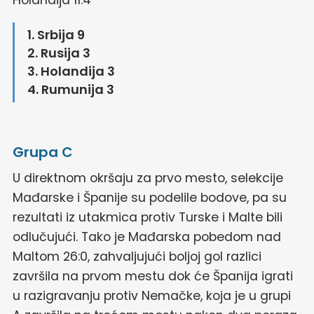
Holandija 11:4
1. Srbija 9
2. Rusija 3
3. Holandija 3
4. Rumunija 3
Grupa C
U direktnom okršaju za prvo mesto, selekcije
Mađarske i Španije su podelile bodove, pa su
rezultati iz utakmica protiv Turske i Malte bili
odlučujući. Tako je Mađarska pobedom nad
Maltom 26:0, zahvaljujući boljoj gol razlici
završila na prvom mestu dok će Španija igrati
u razigravanju protiv Nemačke, koja je u grupi