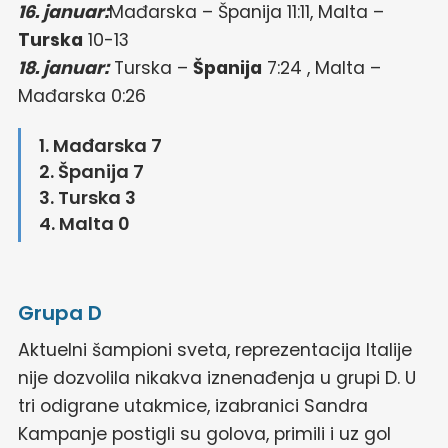
16. januar:
Mađarska – Španija 11:11, Malta –
Turska
10-13
18. januar:
Turska –
Španija
7:24 , Malta –
Mađarska 0:26
1. Mađarska 7
2. Španija 7
3. Turska 3
4. Malta 0
Grupa D
Aktuelni šampioni sveta, reprezentacija Italije
nije dozvolila nikakva iznenađenja u grupi D. U
tri odigrane utakmice, izabranici Sandra
Kampanje postigli su golova, primili i uz gol