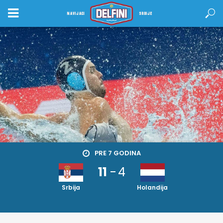
NAVIJACI
SRBIJE
PRE 7 GODINA
11
-
4
Srbija
Holandija