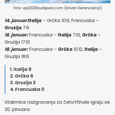
foto: wp2020budapest.com (István Derencsényi)
14. januar:
Italija
– Grčka 10:6, Francuska –
Gruzija
7:9
16. januar:
Francuska –
Italija
7:10,
Grčka
–
Gruzija 17:10
18. januar:
Francuska –
Grčka
10:12,
Italija
–
Gruzija 18:6
1. Italija 9
2. Grčka 6
3. Gruzija 3
4. Francuska 0
Utakmice razigravanja za četvrtfinale igraju se
20. januara.