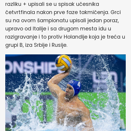
razliku + upisali se u spisak učesnika
četvrtfinala nakon prve faze takmičenja. Grci
su na ovom šampionatu upisali jedan poraz,
upravo od Italije i sa drugom mesta idu u
razigravanje i to protiv Holandije koja je treća u
grupi B, iza Srbije i Rusije.