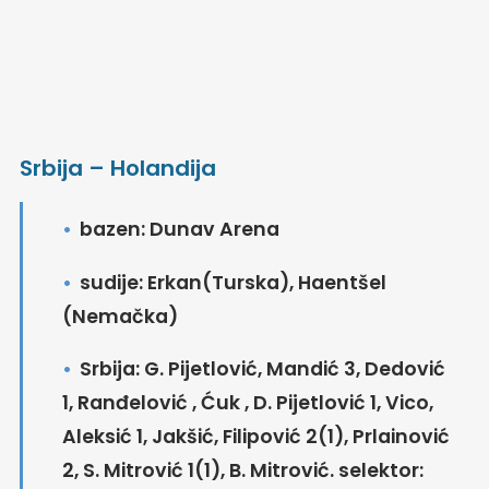
Srbija – Holandija
bazen: Dunav Arena
sudije: Erkan(Turska), Haentšel
(Nemačka)
Srbija: G. Pijetlović, Mandić 3, Dedović
1, Ranđelović , Ćuk , D. Pijetlović 1, Vico,
Aleksić 1, Jakšić, Filipović 2(1), Prlainović
2, S. Mitrović 1(1), B. Mitrović. selektor: