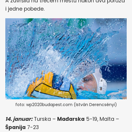
A završila na trećem mestu nakon dva poraza
i jedne pobede.
foto: wp2020budapest.com (István Derencsényi)
14. januar:
Turska –
Mađarska
5-19, Malta –
Španija
7-23