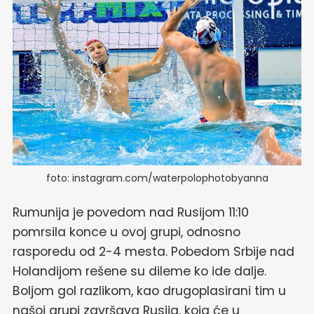
foto: instagram.com/waterpolophotobyanna
Rumunija je povedom nad Rusijom 11:10
pomrsila konce u ovoj grupi, odnosno
rasporedu od 2-4 mesta. Pobedom Srbije nad
Holandijom rešene su dileme ko ide dalje.
Boljom gol razlikom, kao drugoplasirani tim u
našoj grupi završava Rusija, koja će u