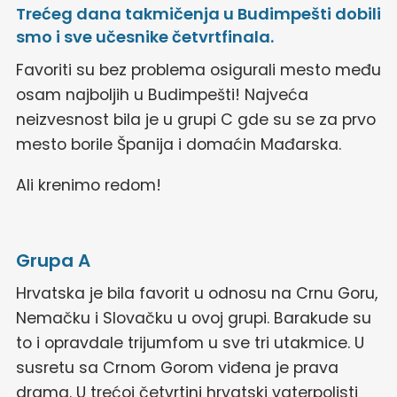
Trećeg dana takmičenja u Budimpešti dobili
smo i sve učesnike četvrtfinala.
Favoriti su bez problema osigurali mesto među
osam najboljih u Budimpešti! Najveća
neizvesnost bila je u grupi C gde su se za prvo
mesto borile Španija i domaćin Mađarska.
Ali krenimo redom!
Grupa A
Hrvatska je bila favorit u odnosu na Crnu Goru,
Nemačku i Slovačku u ovoj grupi. Barakude su
to i opravdale trijumfom u sve tri utakmice. U
susretu sa Crnom Gorom viđena je prava
drama. U trećoj četvrtini hrvatski vaterpolisti