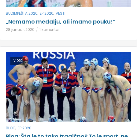
,
,
BUDIMPEŠTA 2020
EP 2020
VESTI
„Nemamo medalju, ali imamo pouku!“
28 januar, 2020
1 komentar
VIDEO
,
BLOG
EP 2020
Blog: Šta je to tako tragično? To je sport, ne