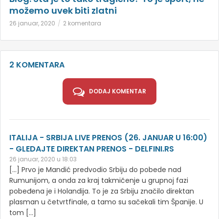
možemo uvek biti zlatni
26 januar, 2020
2 komentara
2 KOMENTARA
DODAJ KOMENTAR
ITALIJA - SRBIJA LIVE PRENOS (26. JANUAR U 16:00)
- GLEDAJTE DIREKTAN PRENOS - DELFINI.RS
26 januar, 2020 u 18:03
[…] Prvo je Mandić predvodio Srbiju do pobede nad
Rumunijom, a onda za kraj takmičenje u grupnoj fazi
pobeđena je i Holandija. To je za Srbiju značilo direktan
plasman u četvrtfinale, a tamo su sačekali tim Španije. U
tom […]