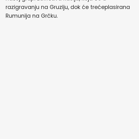
razigravanju na Gruziju, dok će trećeplasirana
Rumunija na Grčku.