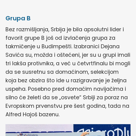
Grupa B
Bez razmišljanja, Srbija je bila apsolutni lider i
favorit grupe B još od izvlačenja grupa za
takmičenje u Budimpešti. Izabranici Dejana
Savića su, možda i oštećeni, jer su u grupi imali
tri lakša protivnika, a već u četvrtfinalu bi mogli
da se susretnu sa domaćinom, selekcijom
koja bez obzira što ide u razigravanje je željna
uspeha. Posebno pred domaćim navijačima i
silno će želeti da se „osvete“ Srbiji za poraz na
Evropskom prvenstvu pre šest godina, tada na
Alfred Hajoš bazenu.