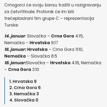
Crnogorci će svoju šansu tražiti u razigravanju
za četvrtfinale. Protivnik će im biti
trećeplasirani tim grupe C – reprezentacija
Turske.
14. januar
: Slovačka –
Crna Gora
4:15,
Nemačka –
Hrvatska
9:17
16. januar:
Hrvatska
– Crna Gora 11:10,
Nemačka
– Slovačka 8:5
18. januar:
Slovačka –
Hrvatska
4:16, Nemačka
–
Crna Gora
3:10
1. Hrvatska 9
2. Crna Gora 6
3. Nemačka 3
4. Slovačka 0