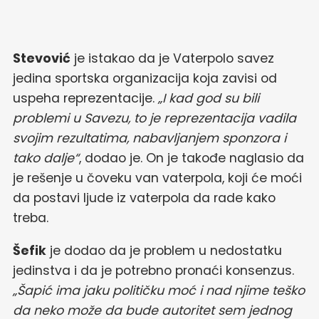
Stevović
je istakao da je Vaterpolo savez
jedina sportska organizacija koja zavisi od
uspeha reprezentacije.
„I kad god su bili
problemi u Savezu, to je reprezentacija vadila
svojim rezultatima, nabavljanjem sponzora i
tako dalje“
, dodao je. On je takođe naglasio da
je rešenje u čoveku van vaterpola, koji će moći
da postavi ljude iz vaterpola da rade kako
treba.
Šefik
je dodao da je problem u nedostatku
jedinstva i da je potrebno pronaći konsenzus.
„Šapić ima jaku političku moć i nad njime teško
da neko može da bude autoritet sem jednog