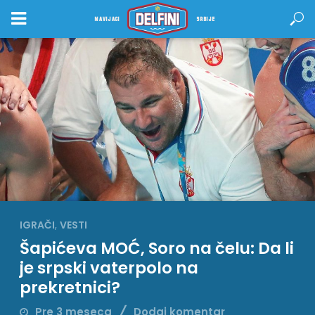
NAVIJACI
SRBIJE
IGRAČI
,
VESTI
Šapićeva MOĆ, Soro na čelu: Da li
je srpski vaterpolo na
prekretnici?
Pre 3 meseca
Dodaj komentar