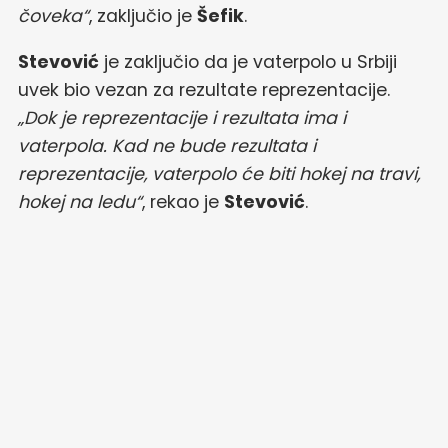
čoveka“
, zaključio je
Šefik
.
Stevović
je zaključio da je vaterpolo u Srbiji
uvek bio vezan za rezultate reprezentacije.
„Dok je reprezentacije i rezultata ima i
vaterpola. Kad ne bude rezultata i
reprezentacije, vaterpolo će biti hokej na travi,
hokej na ledu“
, rekao je
Stevović
.