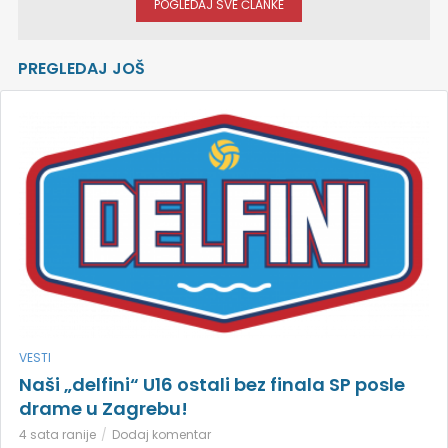
POGLEDAJ SVE ČLANKE
PREGLEDAJ JOŠ
VESTI
Naši „delfini“ U16 ostali bez finala SP posle
drame u Zagrebu!
4 sata ranije
Dodaj komentar