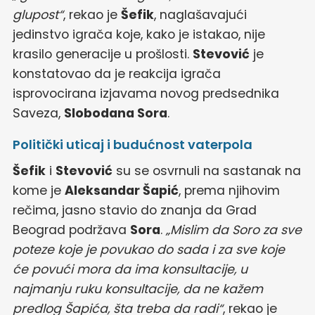
glupost“
, rekao je
Šefik
, naglašavajući
jedinstvo igrača koje, kako je istakao, nije
krasilo generacije u prošlosti.
Stevović
je
konstatovao da je reakcija igrača
isprovocirana izjavama novog predsednika
Saveza,
Slobodana Sora
.
Politički uticaj i budućnost vaterpola
Šefik
i
Stevović
su se osvrnuli na sastanak na
kome je
Aleksandar Šapić
, prema njihovim
rečima, jasno stavio do znanja da Grad
Beograd podržava
Sora
.
„Mislim da Soro za sve
poteze koje je povukao do sada i za sve koje
će povući mora da ima konsultacije, u
najmanju ruku konsultacije, da ne kažem
predlog Šapića, šta treba da radi“
, rekao je