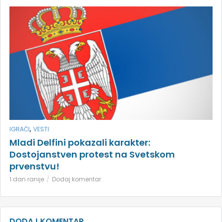
,
IGRAČI
VESTI
Mladi Delfini pokazali karakter:
Dostojanstven protest na Svetskom
prvenstvu!
1 dan ranije
Dodaj komentar
DODAJ KOMENTAR