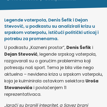
Legende vaterpola, Denis Šefik i Dejan
Stevović, u podkastu su analizirali krizu u
srpskom vaterpolu, ističući politički uticaj i
potrebu za promenama.
U podkastu „Kazneni prostor“,
Denis Šefik
i
Dejan Stevović
, legende srpskog vaterpola,
razgovarali su o gorućim problemima koji
potresaju naš sport. Tema je bila više nego
aktuelna – neviđena kriza u srpskom vaterpolu,
koja je kulminirala ostavkom selektora
Uroša
Stevanovića
i povlačenjem 11
reprezentativaca.
„Igrači su branili integritet, a Savez brani