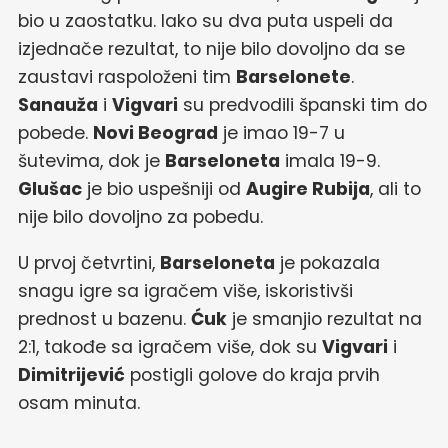
bio u zaostatku. Iako su dva puta uspeli da
izjednače rezultat, to nije bilo dovoljno da se
zaustavi raspoloženi tim
Barselonete
.
Sanauža
i
Vigvari
su predvodili španski tim do
pobede.
Novi Beograd
je imao 19-7 u
šutevima, dok je
Barseloneta
imala 19-9.
Glušac
je bio uspešniji od
Augire Rubija
, ali to
nije bilo dovoljno za pobedu.
U prvoj četvrtini,
Barseloneta
je pokazala
snagu igre sa igračem više, iskoristivši
prednost u bazenu.
Ćuk
je smanjio rezultat na
2:1, takođe sa igračem više, dok su
Vigvari
i
Dimitrijević
postigli golove do kraja prvih
osam minuta.