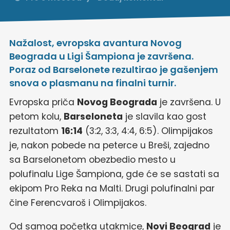
Nažalost, evropska avantura Novog
Beograda u Ligi Šampiona je završena.
Poraz od Barselonete rezultirao je gašenjem
snova o plasmanu na finalni turnir.
Evropska priča
Novog Beograda
je završena. U
petom kolu,
Barseloneta
je slavila kao gost
rezultatom
16:14
(3:2, 3:3, 4:4, 6:5). Olimpijakos
je, nakon pobede na peterce u Breši, zajedno
sa Barselonetom obezbedio mesto u
polufinalu Lige Šampiona, gde će se sastati sa
ekipom Pro Reka na Malti. Drugi polufinalni par
čine Ferencvaroš i Olimpijakos.
Od samog početka utakmice,
Novi Beograd
je