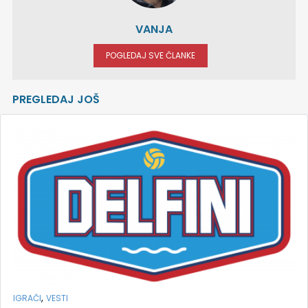
VANJA
POGLEDAJ SVE ČLANKE
PREGLEDAJ JOŠ
,
IGRAČI
VESTI