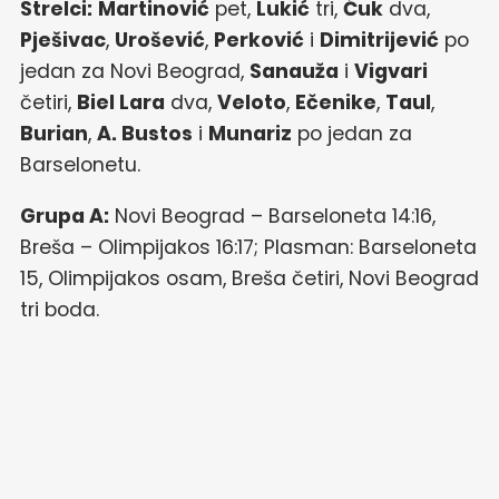
Strelci:
Martinović
pet,
Lukić
tri,
Ćuk
dva,
Pješivac
,
Urošević
,
Perković
i
Dimitrijević
po
jedan za Novi Beograd,
Sanauža
i
Vigvari
četiri,
Biel Lara
dva,
Veloto
,
Ečenike
,
Taul
,
Burian
,
A. Bustos
i
Munariz
po jedan za
Barselonetu.
Grupa A:
Novi Beograd – Barseloneta 14:16,
Breša – Olimpijakos 16:17; Plasman: Barseloneta
15, Olimpijakos osam, Breša četiri, Novi Beograd
tri boda.