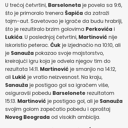
U trećoj četvrtini,
Barseloneta
je povela sa 9:6,
što je primoralo trenera
Šapića
da zatraži
tajm-aut. Savetovao je igrače da budu hrabriji,
što je rezultiralo brzim golovima
Perkovića
i
Lukića
. U poslednjoj četvrtini,
Martinović
nije
iskoristio peterac.
Ćuk
je izjednačio na 10:10, ali
je
Sanauža
pokazao svoje majstorstvo,
kreirajući igru koja je odvela njegov tim do
rezultata 14:11.
Martinović
je smanjio na 14:12,
ali
Lukić
je vratio neizvesnost. Na kraju,
Sanauža
je postigao gol sa igračem više,
osiguravši pobedu
Barselonete
rezultatom
15:13.
Martinović
je postigao gol, ali je
Sanauža
svojim golom zapečatio pobedu i oproštaj
Novog Beograda
od visokih ambicija.