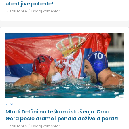
ubedljive pobede!
13 sati ranije
Dodaj komentar
VESTI
Mladi Delfini na teškom iskušenju: Crna
Gora posle drame i penala doživela poraz!
13 sati ranije
Dodaj komentar