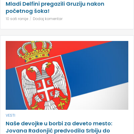
Mladi Delfini pregazili Gruziju nakon
početnog šoka!
10 sati ranije
Dodaj komentar
VESTI
Naše devojke u borbi za deveto mesto:
Jovana Radonjić predvodila Srbiju do