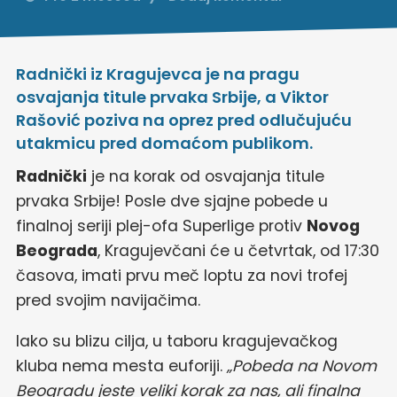
Radnički iz Kragujevca je na pragu
osvajanja titule prvaka Srbije, a Viktor
Rašović poziva na oprez pred odlučujuću
utakmicu pred domaćom publikom.
Radnički
je na korak od osvajanja titule
prvaka Srbije! Posle dve sjajne pobede u
finalnoj seriji plej-ofa Superlige protiv
Novog
Beograda
, Kragujevčani će u četvrtak, od 17:30
časova, imati prvu meč loptu za novi trofej
pred svojim navijačima.
Iako su blizu cilja, u taboru kragujevačkog
kluba nema mesta euforiji.
„Pobeda na Novom
Beogradu jeste veliki korak za nas, ali finalna