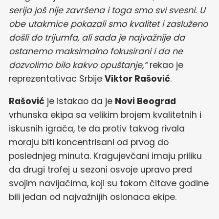
serija još nije završena i toga smo svi svesni. U
obe utakmice pokazali smo kvalitet i zasluženo
došli do trijumfa, ali sada je najvažnije da
ostanemo maksimalno fokusirani i da ne
dozvolimo bilo kakvo opuštanje,“
rekao je
reprezentativac Srbije
Viktor Rašović
.
Rašović
je istakao da je
Novi Beograd
vrhunska ekipa sa velikim brojem kvalitetnih i
iskusnih igrača, te da protiv takvog rivala
moraju biti koncentrisani od prvog do
poslednjeg minuta. Kragujevčani imaju priliku
da drugi trofej u sezoni osvoje upravo pred
svojim navijačima, koji su tokom čitave godine
bili jedan od najvažnijih oslonaca ekipe.