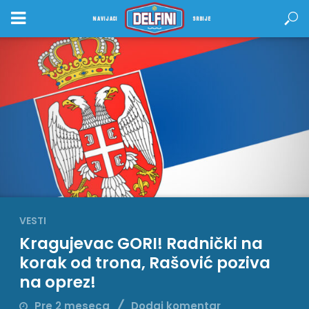
NAVIJACI
SRBIJE
VESTI
Kragujevac GORI! Radnički na
korak od trona, Rašović poziva
na oprez!
Pre 2 meseca
Dodaj komentar