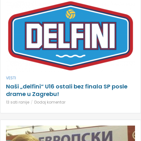
VESTI
Naši „delfini“ U16 ostali bez finala SP posle
drame u Zagrebu!
13 sati ranije
Dodaj komentar