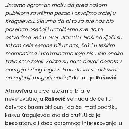
„Imamo ogroman motiv da pred našom
publikom završimo posao i osvojimo trofej u
Kragujevcu. Sigurno da bi to za sve nas bio
poseban osećaj i uradićemo sve da to
ostvarimo već u ovoj utakmici. Naši navijači su
tokom cele sezone bili uz nas, čak i u teškim
momentima i utakmicama koje nisu išle onako
kako smo želeli. Zaista su nam davali dodatnu
energiju i zbog toga želimo da im se odužimo
na najbolji mogući način,“
dodao je
Rašović
.
Atmosfera u prvoj utakmici bila je
neverovatna, a
Rašović
se nada da će i u
četvrtak bazen biti pun i da će imati podršku
kakvu Kragujevac zna da pruži. Ulaz je
besplatan, ali zbog ogromnog interesovanja, u