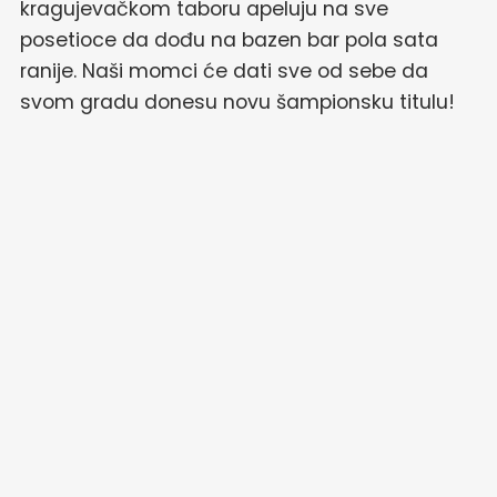
kragujevačkom taboru apeluju na sve
posetioce da dođu na bazen bar pola sata
ranije. Naši momci će dati sve od sebe da
svom gradu donesu novu šampionsku titulu!