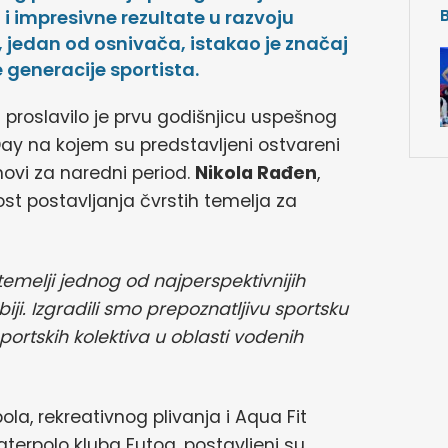
i impresivne rezultate u razvoju
, jedan od osnivača, istakao je značaj
 generacije sportista.
 proslavilo je prvu godišnjicu uspešnog
Day na kojem su predstavljeni ostvareni
anovi za naredni period.
Nikola Rađen
,
st postavljanja čvrstih temelja za
temelji jednog od najperspektivnijih
iji. Izgradili smo prepoznatljivu sportsku
sportskih kolektiva u oblasti vodenih
ola, rekreativnog plivanja i Aqua Fit
terpolo kluba Futog, postavljeni su