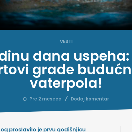
VESTI
odinu dana uspeha: 
rtovi grade budućn
vaterpola!
Pre 2 meseca
Dodaj komentar
og proslavilo je prvu godišnjicu