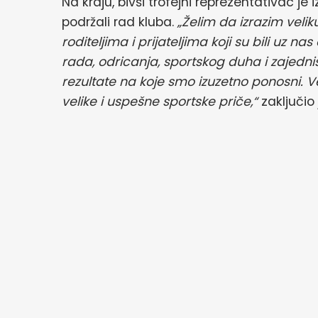
Na kraju, bivši trofejni reprezentativac je
podržali rad kluba.
„Želim da izrazim veli
roditeljima i prijateljima koji su bili uz 
rada, odricanja, sportskog duha i zajedniš
rezultate na koje smo izuzetno ponosni. 
velike i uspešne sportske priče,“
zaključio