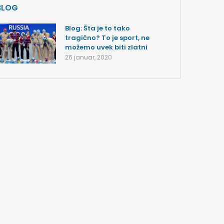
BLOG
Blog: Šta je to tako
tragično? To je sport, ne
možemo uvek biti zlatni
26 januar, 2020