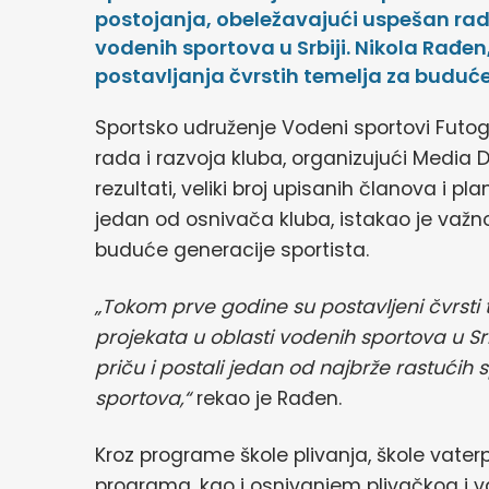
postojanja, obeležavajući uspešan rad 
vodenih sportova u Srbiji. Nikola Rađen
postavljanja čvrstih temelja za buduće
Sportsko udruženje Vodeni sportovi Futog
rada i razvoja kluba, organizujući Media 
rezultati, veliki broj upisanih članova i pl
jedan od osnivača kluba, istakao je važno
buduće generacije sportista.
„Tokom prve godine su postavljeni čvrsti 
projekata u oblasti vodenih sportova u Srb
priču i postali jedan od najbrže rastućih 
sportova,“
rekao je Rađen.
Kroz programe škole plivanja, škole vaterp
programa, kao i osnivanjem plivačkog i va