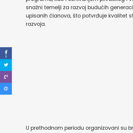
snažni temelji za razvoj budućih generacij
upisanih članova, što potvrđuje kvalitet s
razvoja.
0
U prethodnom periodu organizovani su broj