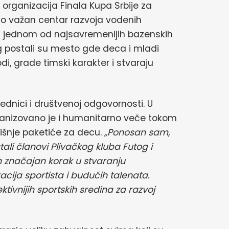
organizacija Finala Kupa Srbije za
ao važan centar razvoja vodenih
na jednom od najsavremenijih bazenskih
g postali su mesto gde deca i mladi
odi, grade timski karakter i stvaraju
jednici i društvenoj odgovornosti. U
ganizovano je i humanitarno veče tokom
išnje paketiće za decu.
„Ponosan sam,
tali članovi Plivačkog kluba Futog i
n značajan korak u stvaranju
ija sportista i budućih talenata.
tivnijih sportskih sredina za razvoj