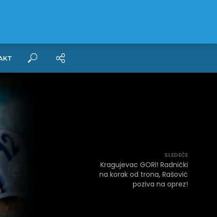
AKT
SLEDEĆE
Kragujevac GORI! Radnički
na korak od trona, Rašović
poziva na oprez!