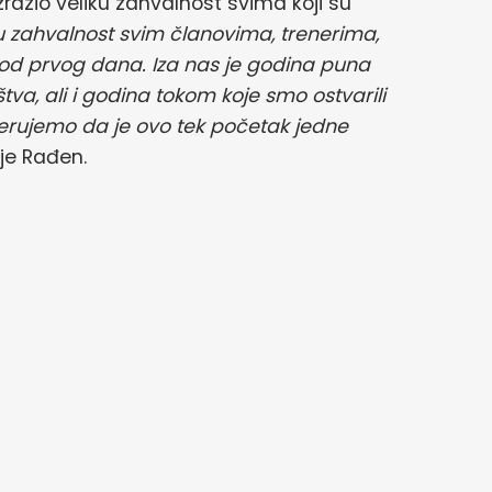
 izrazio veliku zahvalnost svima koji su
ku zahvalnost svim članovima, trenerima,
nas od prvog dana. Iza nas je godina puna
tva, ali i godina tokom koje smo ostvarili
Verujemo da je ovo tek početak jedne
 je Rađen.