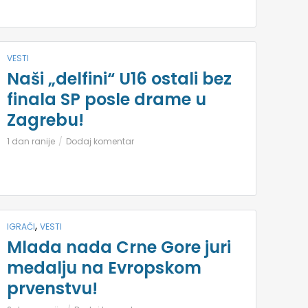
VESTI
Naši „delfini“ U16 ostali bez
finala SP posle drame u
Zagrebu!
1 dan ranije
Dodaj komentar
,
IGRAČI
VESTI
Mlada nada Crne Gore juri
medalju na Evropskom
prvenstvu!