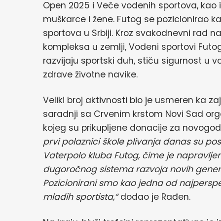
Open 2025 i Veče vodenih sportova, kao i 
muškarce i žene. Futog se pozicionirao k
sportova u Srbiji. Kroz svakodnevni rad 
kompleksa u zemlji, Vodeni sportovi Futo
razvijaju sportski duh, stiču sigurnost u v
zdrave životne navike.
Veliki broj aktivnosti bio je usmeren ka za
saradnji sa Crvenim krstom Novi Sad or
kojeg su prikupljene donacije za novogod
prvi polaznici škole plivanja danas su pos
Vaterpolo kluba Futog, čime je napravlje
dugoročnog sistema razvoja novih generac
Pozicionirani smo kao jedna od najperspek
mladih sportista,“
dodao je Rađen.