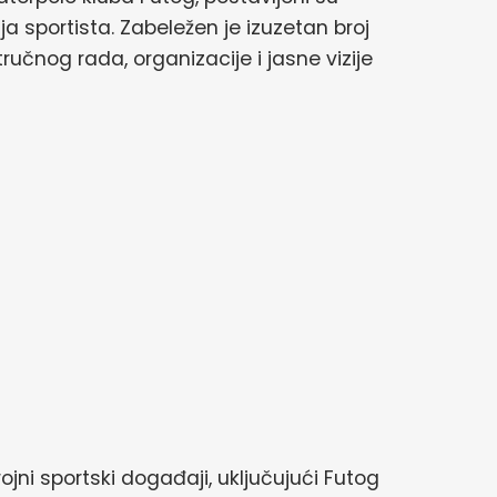
a sportista. Zabeležen je izuzetan broj
tručnog rada, organizacije i jasne vizije
ni sportski događaji, uključujući Futog