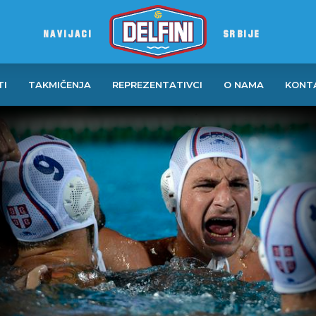
NAVIJACI
SRBIJE
TI
TAKMIČENJA
REPREZENTATIVCI
O NAMA
KONT