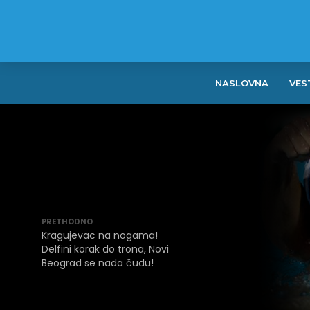
NASLOVNA
VES
PRETHODNO
Kragujevac na nogama!
Delfini korak do trona, Novi
Beograd se nada čudu!