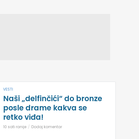
VESTI
Naši „delfinčići“ do bronze
posle drame kakva se
retko viđa!
10 sati ranije
Dodaj komentar