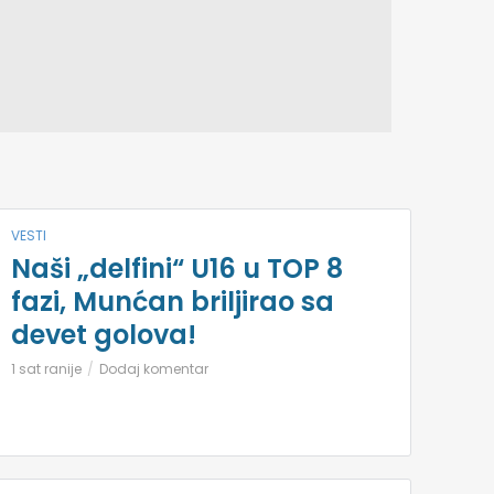
VESTI
Naši „delfini“ U16 u TOP 8
fazi, Munćan briljirao sa
devet golova!
1 sat ranije
Dodaj komentar