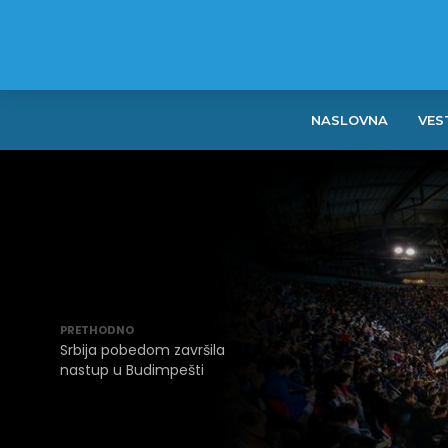
NASLOVNA
VES
PRETHODNO
Srbija pobedom završila
nastup u Budimpešti