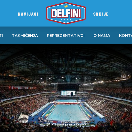
NAVIJACI
SRBIJE
TI
TAKMIČENJA
REPREZENTATIVCI
O NAMA
KONT