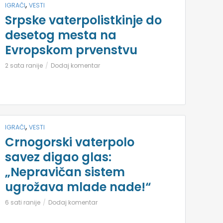
,
IGRAČI
VESTI
Srpske vaterpolistkinje do
desetog mesta na
Evropskom prvenstvu
2 sata ranije
Dodaj komentar
,
IGRAČI
VESTI
Crnogorski vaterpolo
savez digao glas:
„Nepravičan sistem
ugrožava mlade nade!“
6 sati ranije
Dodaj komentar