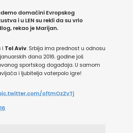
budemo domaćini Evropskog
stva i u LEN su rekli da su vrlo
log, rekao je Marijan.
a
i
Tel Aviv
. Srbija ima prednost u odnosu
januarskih dana 2016. godine još
izovanog sportskog događaja. U samom
vijača i ljubitelja vaterpolo igre!
pic.twitter.com/oftmOzZvTj
16