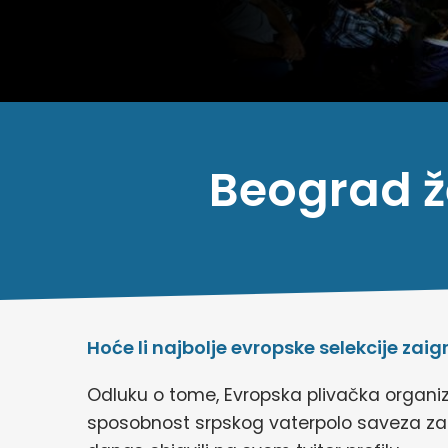
Beograd ž
Hoće li najbolje evropske selekcije zai
Odluku o tome, Evropska plivačka organiz
sposobnost srpskog vaterpolo saveza za o