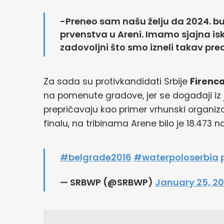
-Preneo sam našu želju da 2024. 
prvenstva u Areni. Imamo sjajna isku
zadovoljni što smo izneli takav pred
Za sada su protivkandidati Srbije
Firenc
na pomenute gradove, jer se događaji iz 
prepričavaju kao primer vrhunski organ
finalu, na tribinama Arene bilo je 18.473 na
#belgrade2016
#waterpoloserbia
— SRBWP (@SRBWP)
January 25, 20