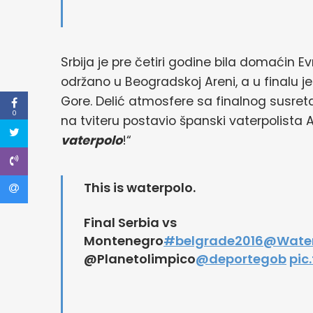
Srbija je pre četiri godine bila domaćin 
održano u Beogradskoj Areni, a u finalu j
Gore. Delić atmosfere sa finalnog susret
0
na tviteru postavio španski vaterpolista 
vaterpolo
!“
This is waterpolo.
Final Serbia vs
Montenegro
#belgrade2016
@Water
@Planetolimpico
@deportegob
pic