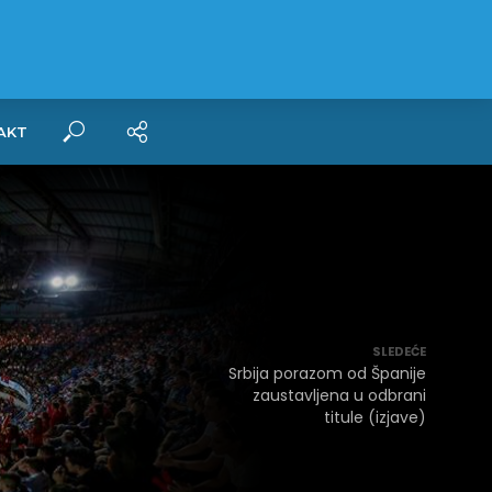
AKT
SLEDEĆE
Srbija porazom od Španije
zaustavljena u odbrani
titule (izjave)