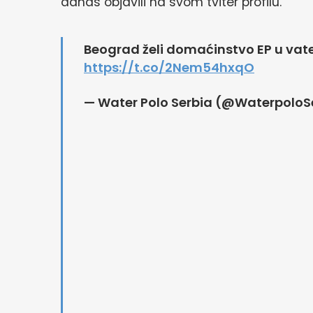
danas objavili na svom tviter profilu.
Beograd želi domaćinstvo EP u vat
https://t.co/2Nem54hxqO
— Water Polo Serbia (@WaterpoloS