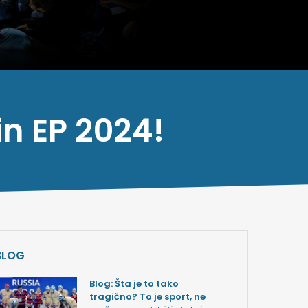
n EP 2024!
BLOG
Blog: Šta je to tako
tragično? To je sport, ne