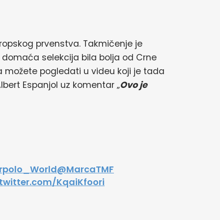
Evropskog prvenstva. Takmičenje je
e domaća selekcija bila bolja od Crne
a možete pogledati u videu koji je tada
Albert Espanjol uz komentar „
Ovo je
polo_World
@MarcaTMF
.twitter.com/KqaiKfoori