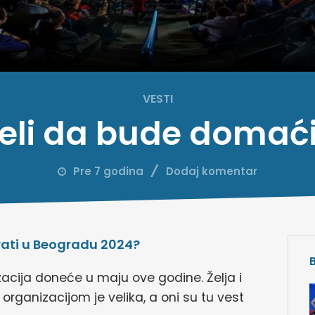
VESTI
eli da bude domaći
Pre 7 godina
Dodaj komentar
grati u Beogradu 2024?
acija doneće u maju ove godine. Želja i
rganizacijom je velika, a oni su tu vest