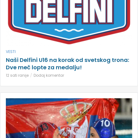
VESTI
Naši Delfini U16 na korak od svetskog trona:
Dve meč lopte za medalju!
12 sati ranije
Dodaj komentar