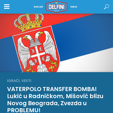
NAVIJACI
SRBIJE
IGRAČI
,
VESTI
VATERPOLO TRANSFER BOMBA!
Lukić u Radničkom, Mišović blizu
Novog Beograda, Zvezda u
PROBLEMU!