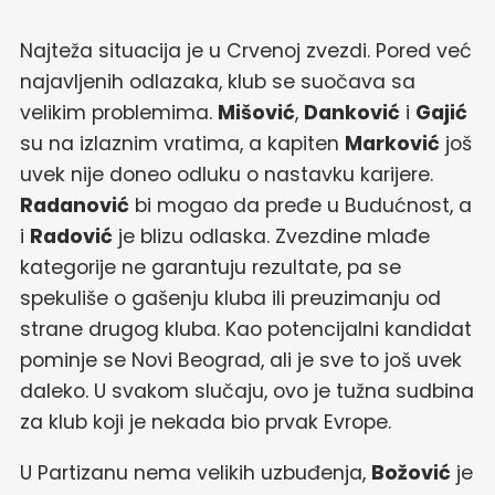
Najteža situacija je u Crvenoj zvezdi. Pored već
najavljenih odlazaka, klub se suočava sa
velikim problemima.
Mišović
,
Danković
i
Gajić
su na izlaznim vratima, a kapiten
Marković
još
uvek nije doneo odluku o nastavku karijere.
Radanović
bi mogao da pređe u Budućnost, a
i
Radović
je blizu odlaska. Zvezdine mlađe
kategorije ne garantuju rezultate, pa se
spekuliše o gašenju kluba ili preuzimanju od
strane drugog kluba. Kao potencijalni kandidat
pominje se Novi Beograd, ali je sve to još uvek
daleko. U svakom slučaju, ovo je tužna sudbina
za klub koji je nekada bio prvak Evrope.
U Partizanu nema velikih uzbuđenja,
Božović
je