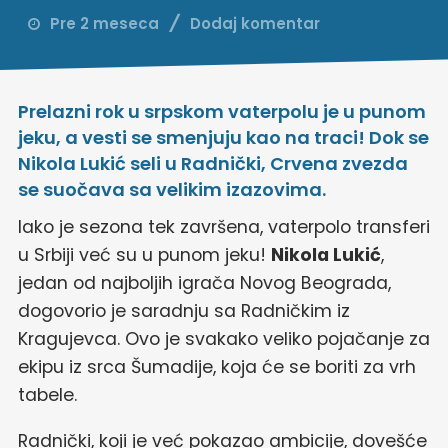
Pre 2 meseca
Dodaj komentar
Prelazni rok u srpskom vaterpolu je u punom
jeku, a vesti se smenjuju kao na traci! Dok se
Nikola Lukić seli u Radnički, Crvena zvezda
se suočava sa velikim izazovima.
Iako je sezona tek završena, vaterpolo transferi
u Srbiji već su u punom jeku!
Nikola Lukić
,
jedan od najboljih igrača Novog Beograda,
dogovorio je saradnju sa Radničkim iz
Kragujevca. Ovo je svakako veliko pojačanje za
ekipu iz srca Šumadije, koja će se boriti za vrh
tabele.
Radnički, koji je već pokazao ambicije, dovešće