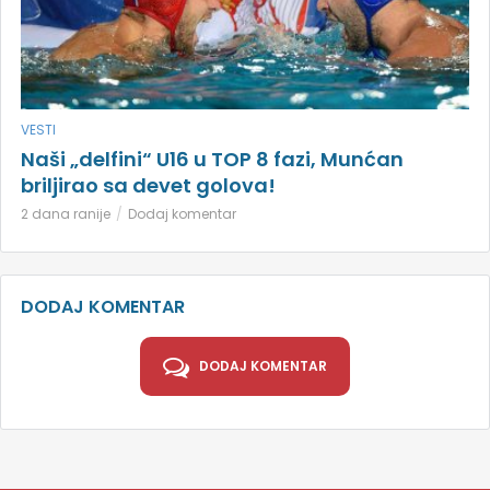
VESTI
Naši „delfini“ U16 u TOP 8 fazi, Munćan
briljirao sa devet golova!
2 dana ranije
Dodaj komentar
DODAJ KOMENTAR
DODAJ KOMENTAR