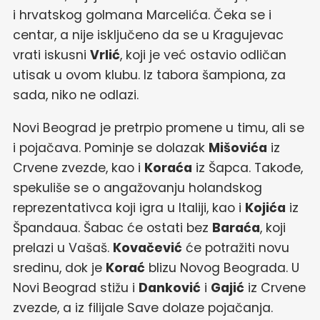
i hrvatskog golmana Marcelića. Čeka se i
centar, a nije isključeno da se u Kragujevac
vrati iskusni
Vrlić
, koji je već ostavio odličan
utisak u ovom klubu. Iz tabora šampiona, za
sada, niko ne odlazi.
Novi Beograd je pretrpio promene u timu, ali se
i pojačava. Pominje se dolazak
Mišovića
iz
Crvene zvezde, kao i
Koraća
iz Šapca. Takođe,
spekuliše se o angažovanju holandskog
reprezentativca koji igra u Italiji, kao i
Kojića
iz
Špandaua. Šabac će ostati bez
Baraća
, koji
prelazi u Vašaš.
Kovačević
će potražiti novu
sredinu, dok je
Korać
blizu Novog Beograda. U
Novi Beograd stižu i
Danković
i
Gajić
iz Crvene
zvezde, a iz filijale Save dolaze pojačanja.