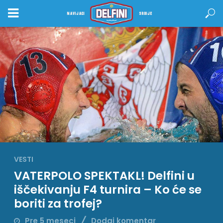
NAVIJACI
SRBIJE
VESTI
VATERPOLO SPEKTAKL! Delfini u
iščekivanju F4 turnira – Ko će se
boriti za trofej?
Pre 5 meseci
Dodaj komentar