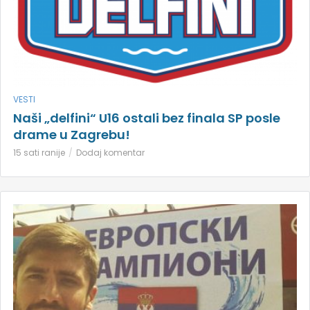
VESTI
Naši „delfini“ U16 ostali bez finala SP posle
drame u Zagrebu!
15 sati ranije
Dodaj komentar