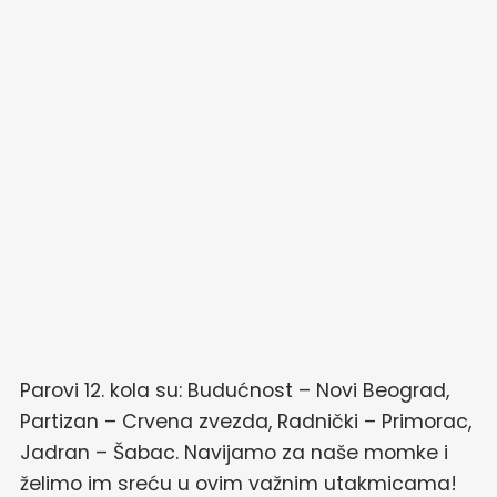
Parovi 12. kola su: Budućnost – Novi Beograd,
Partizan – Crvena zvezda, Radnički – Primorac,
Jadran – Šabac. Navijamo za naše momke i
želimo im sreću u ovim važnim utakmicama!