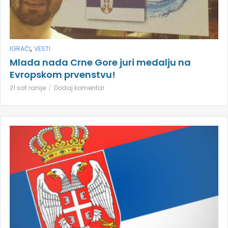
,
IGRAČI
VESTI
Mlada nada Crne Gore juri medalju na
Evropskom prvenstvu!
21 sat ranije
Dodaj komentar