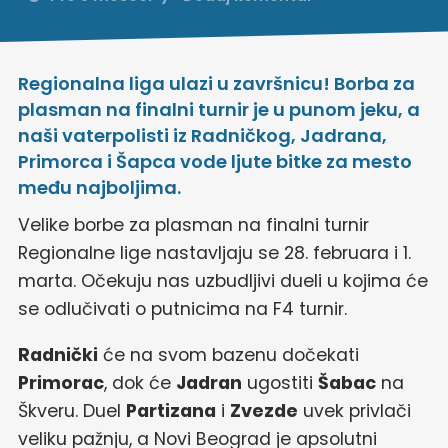
Regionalna liga ulazi u završnicu! Borba za
plasman na finalni turnir je u punom jeku, a
naši vaterpolisti iz Radničkog, Jadrana,
Primorca i Šapca vode ljute bitke za mesto
među najboljima.
Velike borbe za plasman na finalni turnir
Regionalne lige nastavljaju se 28. februara i 1.
marta. Očekuju nas uzbudljivi dueli u kojima će
se odlučivati o putnicima na F4 turnir.
Radnički
će na svom bazenu dočekati
Primorac
, dok će
Jadran
ugostiti
Šabac
na
Škveru. Duel
Partizana
i
Zvezde
uvek privlači
veliku pažnju, a Novi Beograd je apsolutni