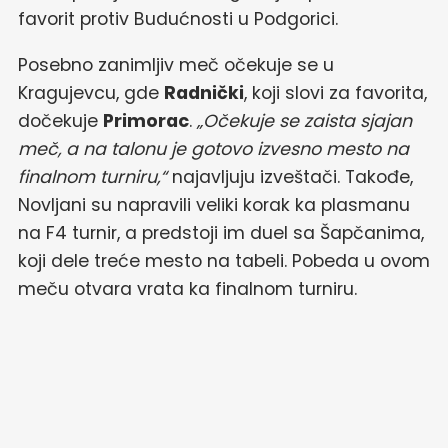
favorit protiv Budućnosti u Podgorici.
Posebno zanimljiv meč očekuje se u
Kragujevcu, gde
Radnički
, koji slovi za favorita,
dočekuje
Primorac
.
„Očekuje se zaista sjajan
meč, a na talonu je gotovo izvesno mesto na
finalnom turniru,“
najavljuju izveštači. Takođe,
Novljani su napravili veliki korak ka plasmanu
na F4 turnir, a predstoji im duel sa Šapčanima,
koji dele treće mesto na tabeli. Pobeda u ovom
meču otvara vrata ka finalnom turniru.