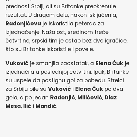
prednost Srbiji, ali su Britanke preokrenule
rezultat. U drugom delu, nakon isključenja,
Radonjićeva
je iskoristila peterac za
izjednačenje. Nažalost, sredinom treće
četvrtine, srpski tim je ostao bez dve igračice,
što su Britanke iskoristile i povele.
Vuković
je smanjila zaostatak, a
Elena Ćuk
je
izjednačila u poslednjoj četvrtini. Ipak, Britanke
su uspele da postignu gol za pobedu. Strelci
za Srbiju bile su
Vuković
i
Elena Ćuk
po dva
gola, a po jedan
Radonjić
,
Milićević
,
Diaz
Mesa
,
Ilić
i
Mandić
.