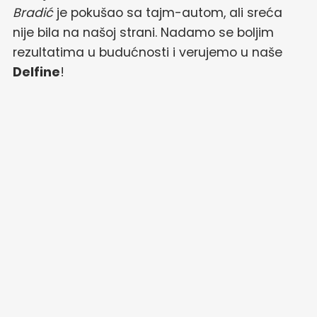
Bradić
je pokušao sa tajm-autom, ali sreća
nije bila na našoj strani. Nadamo se boljim
rezultatima u budućnosti i verujemo u naše
Delfine
!