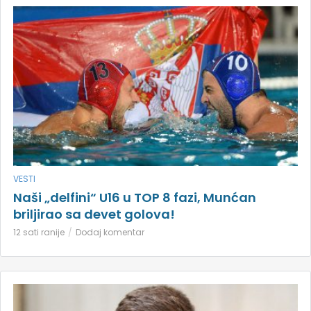
VESTI
Naši „delfini“ U16 u TOP 8 fazi, Munćan
briljirao sa devet golova!
12 sati ranije
Dodaj komentar