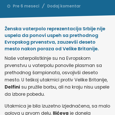
Pre 6 meseci
Dodaj komentar
Ženska vaterpolo reprezentacija Srbije nije
uspela da ponovi uspeh sa prethodnog
Evropskog prvenstva, zauzevši deseto
mesto nakon poraza od Velike Britanije.
Naše vaterpolistkinje su na Evropskom
prvenstvu u vaterpolu ponovile plasman sa
prethodnog šampionata, osvojivši deseto
mesto. U teškoj utakmici protiv Velike Britanije,
Delfini
su pružile borbu, ali na kraju nisu uspele
da izbore pobedu.
Utakmica je bila izuzetno izjednačena, sa malo
golova u prvom delu.
Ilićeva
je donela