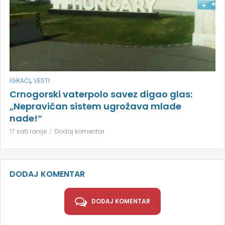
,
IGRAČI
VESTI
Crnogorski vaterpolo savez digao glas:
„Nepravičan sistem ugrožava mlade
nade!“
17 sati ranije
Dodaj komentar
DODAJ KOMENTAR
DODAJ KOMENTAR