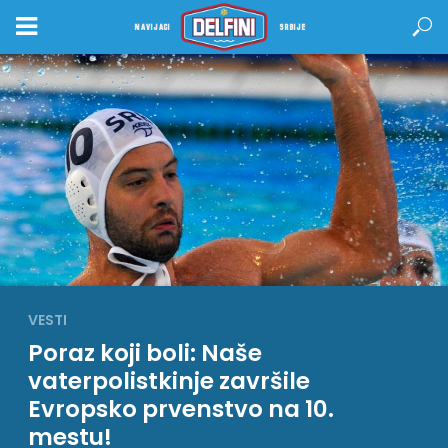
NAVIJACI
SRBIJE
VESTI
Poraz koji boli: Naše
vaterpolistkinje završile
Evropsko prvenstvo na 10.
mestu!