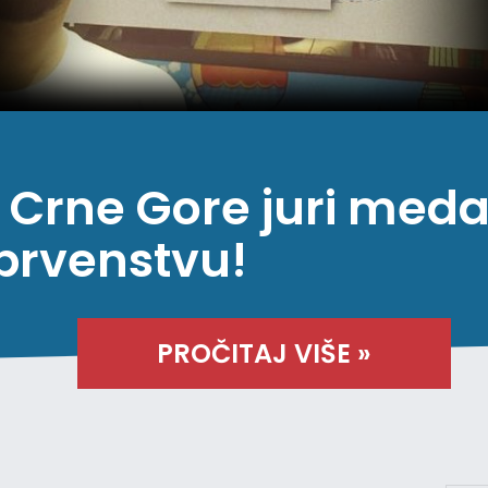
Crne Gore juri meda
prvenstvu!
PROČITAJ VIŠE »