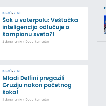
,
IGRAČI
VESTI
Šok u vaterpolu: Veštačka
inteligencija odlučuje o
šampionu sveta?!
2 dana ranije
Dodaj komentar
,
IGRAČI
VESTI
Mladi Delfini pregazili
Gruziju nakon početnog
šoka!
3 dana ranije
Dodaj komentar