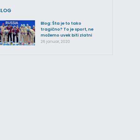
BLOG
Blog: Šta je to tako
tragično? To je sport, ne
možemo uvek biti zlatni
26 januar, 2020