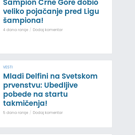
Šampion Crne Gore dobio
veliko pojačanje pred Ligu
šampiona!
4 dana ranije
Dodaj komentar
VESTI
Mladi Delfini na Svetskom
prvenstvu: Ubedljive
pobede na startu
takmičenja!
5 dana ranije
Dodaj komentar