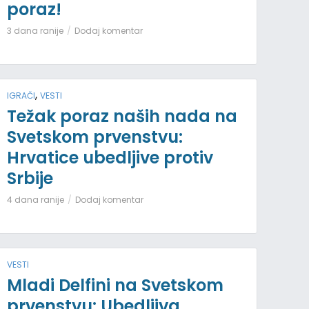
poraz!
3 dana ranije
Dodaj komentar
,
IGRAČI
VESTI
Težak poraz naših nada na
Svetskom prvenstvu:
Hrvatice ubedljive protiv
Srbije
4 dana ranije
Dodaj komentar
VESTI
Mladi Delfini na Svetskom
prvenstvu: Ubedljiva