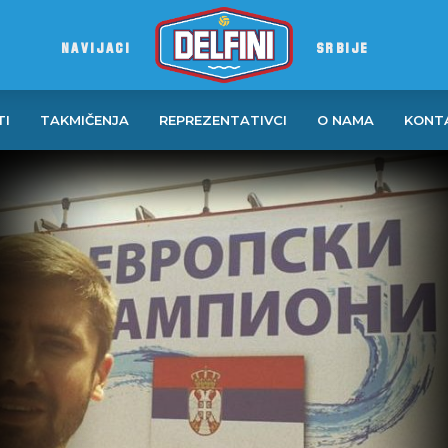
NAVIJACI
SRBIJE
TI
TAKMIČENJA
REPREZENTATIVCI
O NAMA
KONT