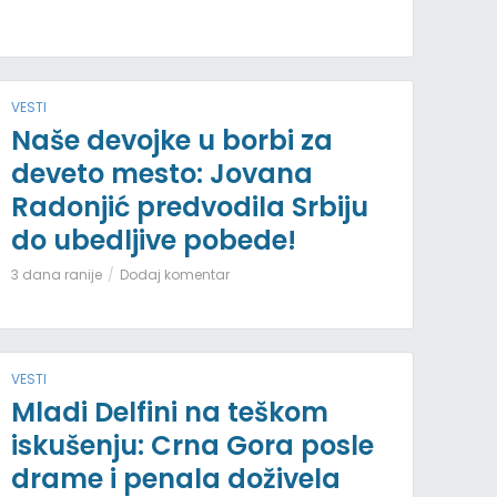
VESTI
Naše devojke u borbi za
deveto mesto: Jovana
Radonjić predvodila Srbiju
do ubedljive pobede!
3 dana ranije
Dodaj komentar
VESTI
Mladi Delfini na teškom
iskušenju: Crna Gora posle
drame i penala doživela