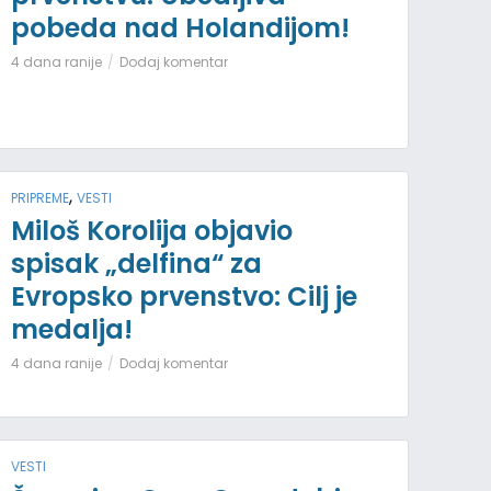
pobeda nad Holandijom!
4 dana ranije
Dodaj komentar
,
PRIPREME
VESTI
Miloš Korolija objavio
spisak „delfina“ za
Evropsko prvenstvo: Cilj je
medalja!
4 dana ranije
Dodaj komentar
VESTI