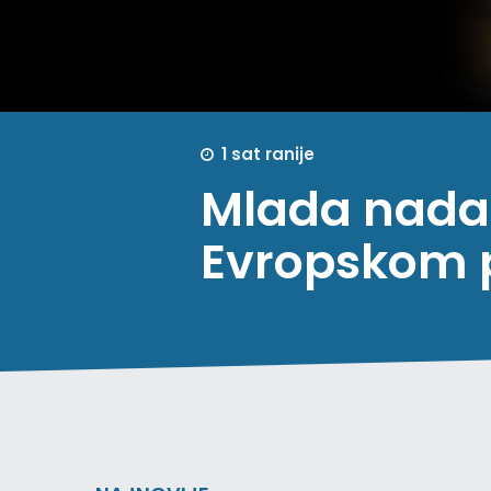
1 sat ranije
Mlada nada 
Evropskom 