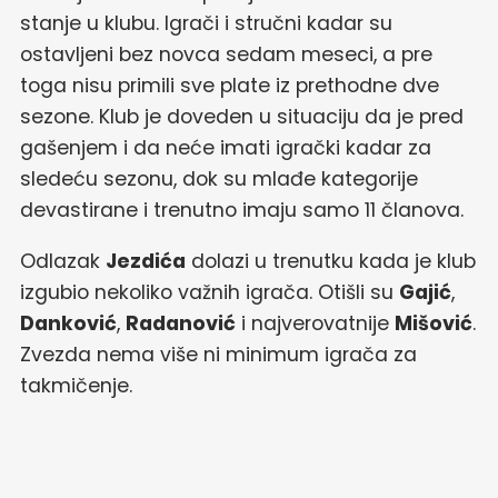
stanje u klubu. Igrači i stručni kadar su
ostavljeni bez novca sedam meseci, a pre
toga nisu primili sve plate iz prethodne dve
sezone. Klub je doveden u situaciju da je pred
gašenjem i da neće imati igrački kadar za
sledeću sezonu, dok su mlađe kategorije
devastirane i trenutno imaju samo 11 članova.
Odlazak
Jezdića
dolazi u trenutku kada je klub
izgubio nekoliko važnih igrača. Otišli su
Gajić
,
Danković
,
Radanović
i najverovatnije
Mišović
.
Zvezda nema više ni minimum igrača za
takmičenje.