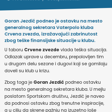
Goran Jezdić podneo je ostavku na mesto
generalnog sekretara Vaterpolo kluba
Crvena zvezda, izražavajući zabrinutost
zbog teške finansijske situacije u klubu.
U taboru
Crvene zvezde
vlada teška situacija.
Odlazak uprave u decembru, prepolovljen tim
u drugom delu sezone i dugovi koji se gomilaju
doveli su klub u krizu.
Zbog toga je
Goran Jezdić
podneo ostavku
na mesto generalnog sekretara kluba. U mejlu
poslatom Sportskom društvu, Jezdić je naveo
da podnosi ostavku zbog trenutne inspiracije,
a u cilju da skrene pažnju na izuzetno loše