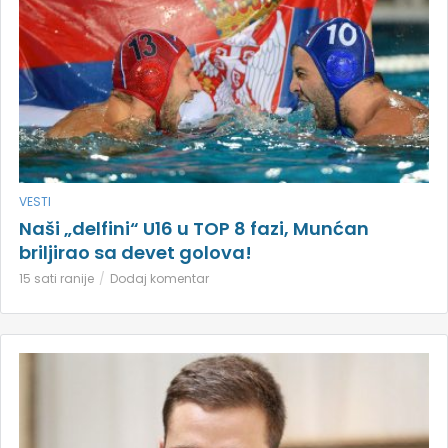
VESTI
Naši „delfini“ U16 u TOP 8 fazi, Munćan
briljirao sa devet golova!
15 sati ranije
Dodaj komentar