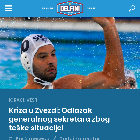
NAVIJACI
SRBIJE
IGRAČI
,
VESTI
Kriza u Zvezdi: Odlazak
generalnog sekretara zbog
teške situacije!
Pre 2 meseca
Dodaj komentar