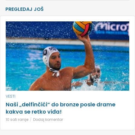
PREGLEDAJ JOŠ
VESTI
Naši „delfinčići“ do bronze posle drame
kakva se retko viđa!
10 sati ranije
Dodaj komentar