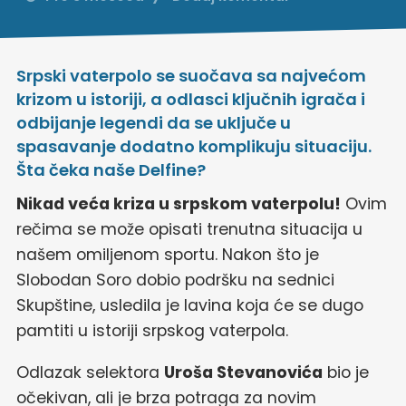
Srpski vaterpolo se suočava sa najvećom
krizom u istoriji, a odlasci ključnih igrača i
odbijanje legendi da se uključe u
spasavanje dodatno komplikuju situaciju.
Šta čeka naše Delfine?
Nikad veća kriza u srpskom vaterpolu!
Ovim
rečima se može opisati trenutna situacija u
našem omiljenom sportu. Nakon što je
Slobodan Soro dobio podršku na sednici
Skupštine, usledila je lavina koja će se dugo
pamtiti u istoriji srpskog vaterpola.
Odlazak selektora
Uroša Stevanovića
bio je
očekivan, ali je brza potraga za novim