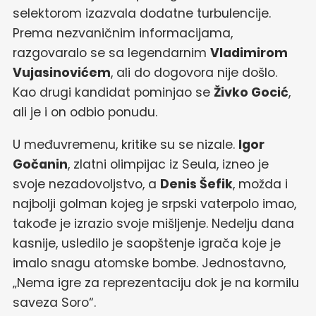
selektorom izazvala dodatne turbulencije.
Prema nezvaničnim informacijama,
razgovaralo se sa legendarnim
Vladimirom
Vujasinovićem
, ali do dogovora nije došlo.
Kao drugi kandidat pominjao se
Živko Gocić
,
ali je i on odbio ponudu.
U međuvremenu, kritike su se nizale.
Igor
Gočanin
, zlatni olimpijac iz Seula, izneo je
svoje nezadovoljstvo, a
Denis Šefik
, možda i
najbolji golman kojeg je srpski vaterpolo imao,
takođe je izrazio svoje mišljenje. Nedelju dana
kasnije, usledilo je saopštenje igrača koje je
imalo snagu atomske bombe. Jednostavno,
„Nema igre za reprezentaciju dok je na kormilu
saveza Soro“.