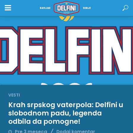
NAVIJACI
SRBIJE
VESTI
Krah srpskog vaterpola: Delfini u
slobodnom padu, legenda
odbila da pomogne!
Pre 3 meseca
Dodaj komentar