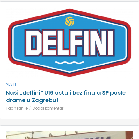
VESTI
Naši „delfini“ U16 ostali bez finala SP posle
drame u Zagrebu!
1 dan ranije
Dodaj komentar