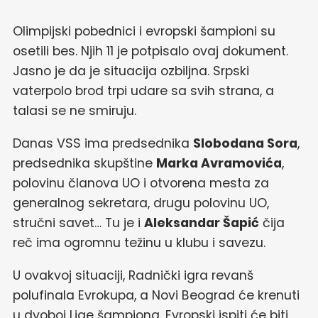
Olimpijski pobednici i evropski šampioni su
osetili bes. Njih 11 je potpisalo ovaj dokument.
Jasno je da je situacija ozbiljna. Srpski
vaterpolo brod trpi udare sa svih strana, a
talasi se ne smiruju.
Danas VSS ima predsednika
Slobodana Sora
,
predsednika skupštine
Marka Avramovića
,
polovinu članova UO i otvorena mesta za
generalnog sekretara, drugu polovinu UO,
stručni savet… Tu je i
Aleksandar Šapić
čija
reč ima ogromnu težinu u klubu i savezu.
U ovakvoj situaciji, Radnički igra revanš
polufinala Evrokupa, a Novi Beograd će krenuti
u dvoboj Lige šampiona. Evropski ispiti će biti