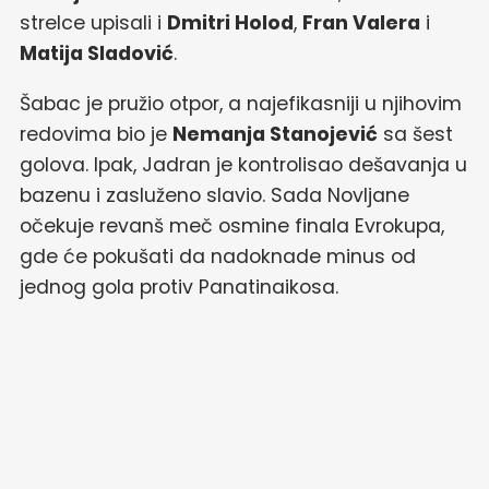
strelce upisali i
Dmitri Holod
,
Fran Valera
i
Matija Sladović
.
Šabac je pružio otpor, a najefikasniji u njihovim
redovima bio je
Nemanja Stanojević
sa šest
golova. Ipak, Jadran je kontrolisao dešavanja u
bazenu i zasluženo slavio. Sada Novljane
očekuje revanš meč osmine finala Evrokupa,
gde će pokušati da nadoknade minus od
jednog gola protiv Panatinaikosa.