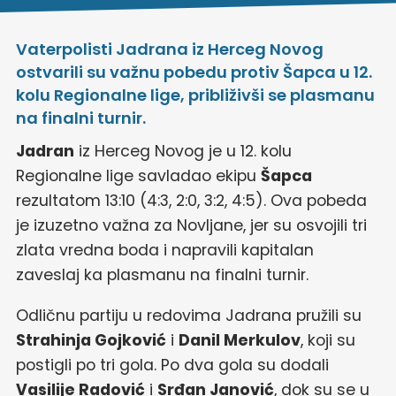
Vaterpolisti Jadrana iz Herceg Novog
ostvarili su važnu pobedu protiv Šapca u 12.
kolu Regionalne lige, približivši se plasmanu
na finalni turnir.
Jadran
iz Herceg Novog je u 12. kolu
Regionalne lige savladao ekipu
Šapca
rezultatom 13:10 (4:3, 2:0, 3:2, 4:5). Ova pobeda
je izuzetno važna za Novljane, jer su osvojili tri
zlata vredna boda i napravili kapitalan
zaveslaj ka plasmanu na finalni turnir.
Odličnu partiju u redovima Jadrana pružili su
Strahinja Gojković
i
Danil Merkulov
, koji su
postigli po tri gola. Po dva gola su dodali
Vasilije Radović
i
Srđan Janović
, dok su se u