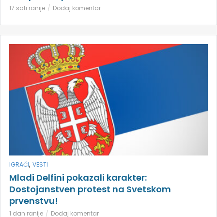
17 sati ranije
Dodaj komentar
,
IGRAČI
VESTI
Mladi Delfini pokazali karakter:
Dostojanstven protest na Svetskom
prvenstvu!
1 dan ranije
Dodaj komentar