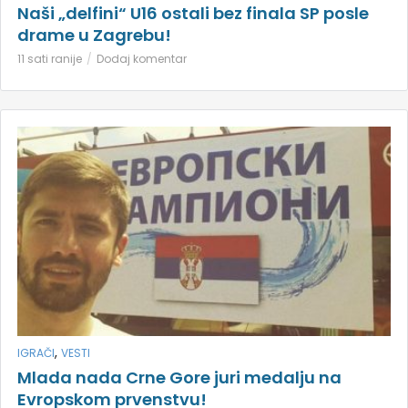
Naši „delfini“ U16 ostali bez finala SP posle
drame u Zagrebu!
11 sati ranije
Dodaj komentar
,
IGRAČI
VESTI
Mlada nada Crne Gore juri medalju na
Evropskom prvenstvu!