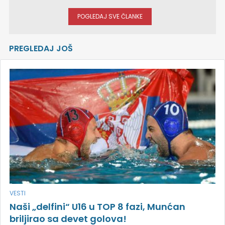
POGLEDAJ SVE ČLANKE
PREGLEDAJ JOŠ
VESTI
Naši „delfini“ U16 u TOP 8 fazi, Munćan
briljirao sa devet golova!