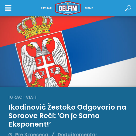
NAVIJACI
SRBIJE
IGRAČI
,
VESTI
Ikodinović Žestoko Odgovorio na
Soroove Reči: ‘On je Samo
Eksponent!’
Pre 3 meseca
Dodaj komentar