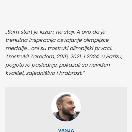
„Sam start je lažan, ne stoji. A ovo da je
trenutna inspiracija osvajanje olimpijske
medalje… oni su trostruki olimpijski prvaci.
Trostruki! Zaredom, 2016, 2021. i 2024. u Parizu,
pogotovo poslednje, pokazali su neviđen
kvalitet, zajedništvo i hrabrost.“
VANJA