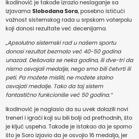
Ikodinović je takođe izrazio neslaganje sa
izjavama
Slobodana Sora
, posebno ističući
važnost sistemskog rada u srpskom vaterpolu
koji donosi rezultate već decenijama.
„Apsolutno sistemski rad u našem sportu
donosi rezultat bezmalo već 40-50 godina
unazad. Dešavala se neka godina, ili dve-tri da
nismo osvajali medalje, nego smo bili četvrti ili
peti. Pa možete misliti, ne možete stalno
osvajati medalje. Tako da taj sistem
fantastično funkcioniše već 50 godina.“
Ikodinović je naglasio da su uvek dolazili novi
treneri i igrači koji su bili bolji od prethodnih, što
je ključ uspeha. Takođe je istakao da je sporno
što je Soro izjavio da je osvojio 16 medalja, jer