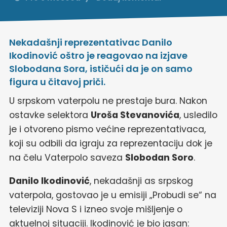
Nekadašnji reprezentativac Danilo
Ikodinović oštro je reagovao na izjave
Slobodana Sora, ističući da je on samo
figura u čitavoj priči.
U srpskom vaterpolu ne prestaje bura. Nakon
ostavke selektora
Uroša Stevanovića
, usledilo
je i otvoreno pismo većine reprezentativaca,
koji su odbili da igraju za reprezentaciju dok je
na čelu Vaterpolo saveza
Slobodan Soro
.
Danilo Ikodinović
, nekadašnji as srpskog
vaterpola, gostovao je u emisiji „Probudi se“ na
televiziji Nova S i izneo svoje mišljenje o
aktuelnoj situaciji. Ikodinović je bio jasan: