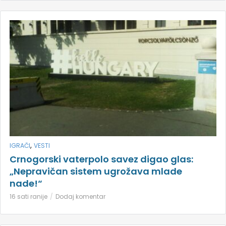
,
IGRAČI
VESTI
Crnogorski vaterpolo savez digao glas:
„Nepravičan sistem ugrožava mlade
nade!“
16 sati ranije
Dodaj komentar