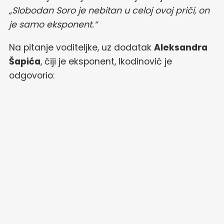
„Slobodan Soro je nebitan u celoj ovoj priči, on
je samo eksponent.“
Na pitanje voditeljke, uz dodatak
Aleksandra
Šapića
, čiji je eksponent, Ikodinović je
odgovorio: