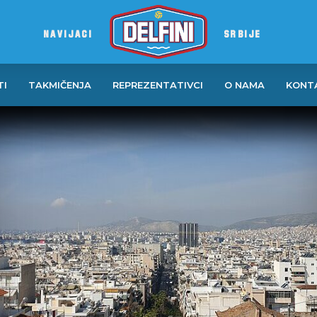
NAVIJACI
SRBIJE
TI
TAKMIČENJA
REPREZENTATIVCI
O NAMA
KONT