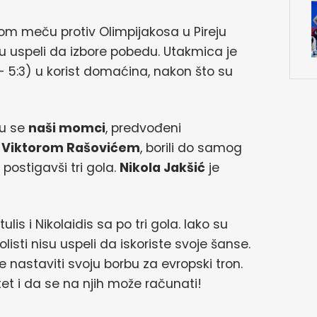
m meču protiv Olimpijakosa u Pireju
isu uspeli da izbore pobedu. Utakmica je
1:3 – 5:3) u korist domaćina, nakon što su
su se
naši momci
, predvođeni
i
Viktorom Rašovićem
, borili do samog
postigavši tri gola.
Nikola Jakšić
je
lis i Nikolaidis sa po tri gola. Iako su
olisti nisu uspeli da iskoriste svoje šanse.
e nastaviti svoju borbu za evropski tron.
tet i da se na njih može računati!