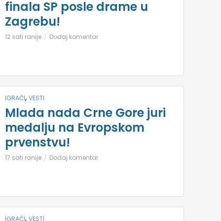
finala SP posle drame u
Zagrebu!
12 sati ranije
Dodaj komentar
,
IGRAČI
VESTI
Mlada nada Crne Gore juri
medalju na Evropskom
prvenstvu!
17 sati ranije
Dodaj komentar
,
IGRAČI
VESTI