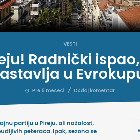
VESTI
ju! Radnički ispao,
astavlja u Evrokup
Pre 6 meseci
Dodaj komentar
ajnu partiju u Pireju, ali nažalost,
dljivih peteraca. Ipak, sezona se