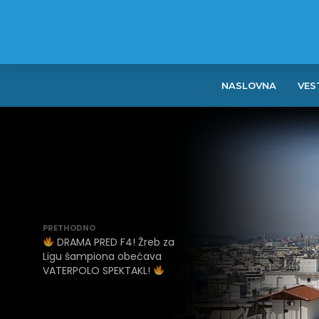
NASLOVNA
VES
PRETHODNO
DRAMA PRED F4! Žreb za
Ligu šampiona obećava
VATERPOLO SPEKTAKL!