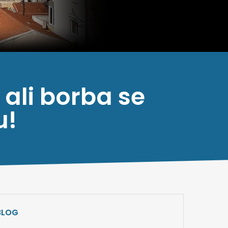
 ali borba se
u!
BLOG