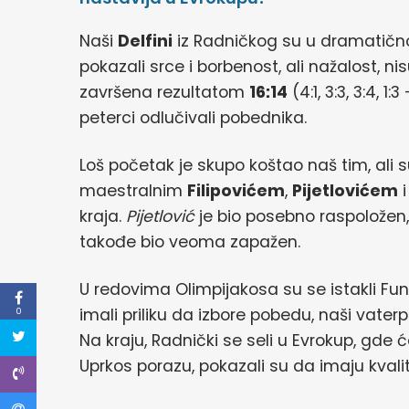
Naši
Delfini
iz Radničkog su u dramatično
pokazali srce i borbenost, ali nažalost, n
završena rezultatom
16:14
(4:1, 3:3, 3:4, 
peterci odlučivali pobednika.
Loš početak je skupo koštao naš tim, ali 
maestralnim
Filipovićem
,
Pijetlovićem
kraja.
Pijetlović
je bio posebno raspoložen, 
takođe bio veoma zapažen.
U redovima Olimpijakosa su se istakli Funtu
imali priliku da izbore pobedu, naši vaterp
0
Na kraju, Radnički se seli u Evrokup, gde ć
Uprkos porazu, pokazali su da imaju kvali