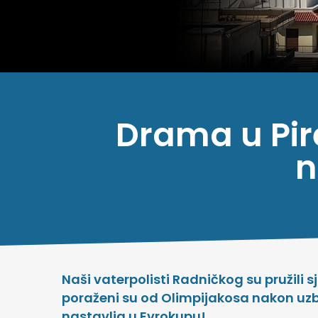
Drama u Pire
n
Naši vaterpolisti Radničkog su pružili sj
poraženi su od Olimpijakosa nakon uzbu
nastavlja u Evrokupu!