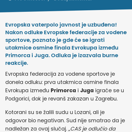
Evropska vaterpolo javnost je uzbuđena!
Nakon odluke Evropske federacije za vodene
sportove, poznato je gde će se igrati
utakmice osmine finala Evrokupa između
Primorca i Juga. Odluka je izazvala burne
reakcije.
Evropska federacija za vodene sportove je
donela odluku: prva utakmica osmine finala
Evrokupa između
Primorca
i
Juga
igraće se u
Podgorici, dok je revanš zakazan u Zagrebu.
Kotorani su se žalili sudu u Lozani, ali je
odgovor bio negativan. Sud nije smatrao da je
nadležan za ovaj slučaj.
„CAS je odlučio da