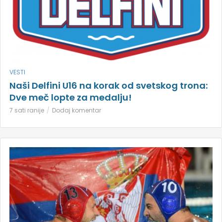
VESTI
Naši Delfini U16 na korak od svetskog trona:
Dve meč lopte za medalju!
7 sati ranije
Dodaj komentar