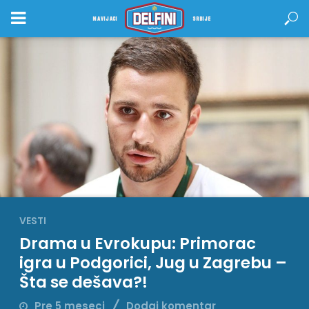
NAVIJACI
SRBIJE
VESTI
Drama u Evrokupu: Primorac
igra u Podgorici, Jug u Zagrebu –
Šta se dešava?!
Pre 5 meseci
Dodaj komentar