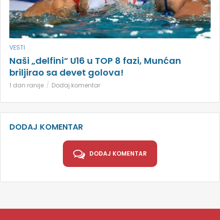
VESTI
Naši „delfini“ U16 u TOP 8 fazi, Munćan
briljirao sa devet golova!
1 dan ranije
Dodaj komentar
DODAJ KOMENTAR
DODAJ KOMENTAR