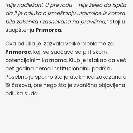
‘nije nadležan’. U prevodu – nije želeo da ispita
da li je odluka o izmeštanju utakmice iz Kotora
bila zakonita i zasnovana na pravilima,“
stoji u
saopštenju
Primorca
.
Ova odluka je izazvala velike probleme za
Primorac
, koji se suočava sa pritiskom i
potencijalnim kaznama. Klub je istakao da već
pet godina nema institucionalnu podršku.
Posebno je sporno što je utakmica zakazana u
19 časova, pre nego što je zvanično objavljena
odluka suda.