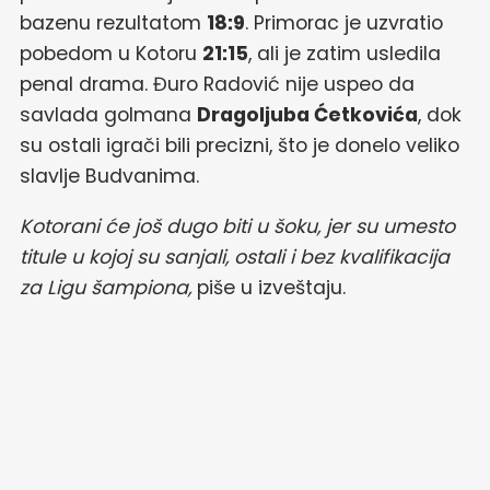
bazenu rezultatom
18:9
. Primorac je uzvratio
pobedom u Kotoru
21:15
, ali je zatim usledila
penal drama. Đuro Radović nije uspeo da
savlada golmana
Dragoljuba Ćetkovića
, dok
su ostali igrači bili precizni, što je donelo veliko
slavlje Budvanima.
Kotorani će još dugo biti u šoku, jer su umesto
titule u kojoj su sanjali, ostali i bez kvalifikacija
za Ligu šampiona,
piše u izveštaju.