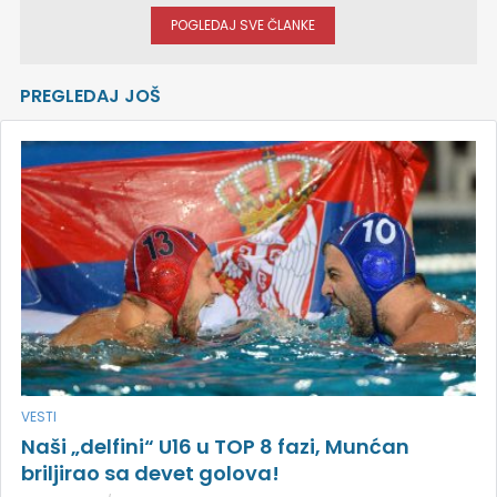
POGLEDAJ SVE ČLANKE
PREGLEDAJ JOŠ
VESTI
Naši „delfini“ U16 u TOP 8 fazi, Munćan
briljirao sa devet golova!