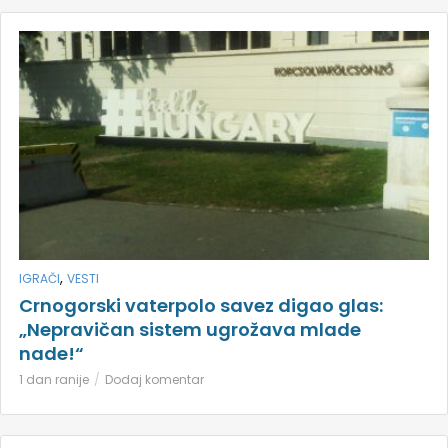
,
IGRAČI
VESTI
Crnogorski vaterpolo savez digao glas:
„Nepravičan sistem ugrožava mlade
nade!“
1 dan ranije
Dodaj komentar