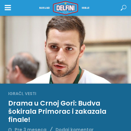
NAVIJACI
SRBIJE
IGRAČI
,
VESTI
Drama u Crnoj Gori: Budva
šokirala Primorac i zakazala
finale!
Pre 3 meseca
Dodaj komentar