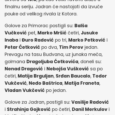
finalnu seriju. Jadran će nastojati da izvuče
pouke od velikog rivala iz Kotora.
Golove za Primorac postigli su:
Balša
Vučković
pet,
Marko Mršić
četiri,
Jusuke
Inaba
i
Đuro Radović
po tri,
Marko Petković
i
Petar Ćetković
po dva,
Tim Perov
jedan.
Prevagu na tasu Budvana, uz junaka meča,
golmana
Dragoljuba Ćetkovića
, doneli su:
Nenad Dragović
i
Nebojša Vušković
sa po
četiri,
Matija Brguljan
,
Srđan Baucalo
,
Todor
Vukčević
,
Neđo Baštrica
,
Matija Franeta
,
Vladan Vukčević
po jedan.
Golove za Jadran, postigli su:
Vasilije Radović
i
Strahinja Gojković
po četiri,
Danil Merkulov
i