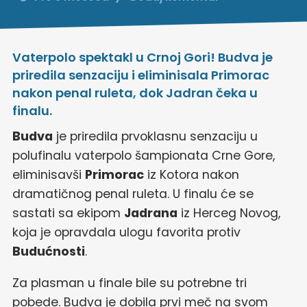
Vaterpolo spektakl u Crnoj Gori! Budva je
priredila senzaciju i eliminisala Primorac
nakon penal ruleta, dok Jadran čeka u
finalu.
Budva
je priredila prvoklasnu senzaciju u
polufinalu vaterpolo šampionata Crne Gore,
eliminisavši
Primorac
iz Kotora nakon
dramatičnog penal ruleta. U finalu će se
sastati sa ekipom
Jadrana
iz Herceg Novog,
koja je opravdala ulogu favorita protiv
Budućnosti
.
Za plasman u finale bile su potrebne tri
pobede. Budva je dobila prvi meč na svom