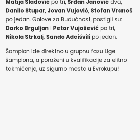
Matija Sladović
po tri,
Srđan Janović
dva,
Danilo Stupar
,
Jovan Vujović
,
Stefan Vraneš
po jedan. Golove za Budućnost, postigli su:
Darko Brguljan
i
Petar Vujošević
po tri,
Nikola Strkalj
,
Sando Adeišvili
po jedan.
Šampion ide direktno u grupnu fazu Lige
šampiona, a poraženi u kvalifikacije za elitno
takmičenje, uz sigurno mesto u Evrokupu!