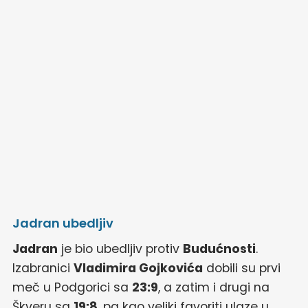
Jadran ubedljiv
Jadran
je bio ubedljiv protiv
Budućnosti
.
Izabranici
Vladimira Gojkovića
dobili su prvi
meč u Podgorici sa
23:9
, a zatim i drugi na
Škveru sa
19:8
, pa kao veliki favoriti ulaze u