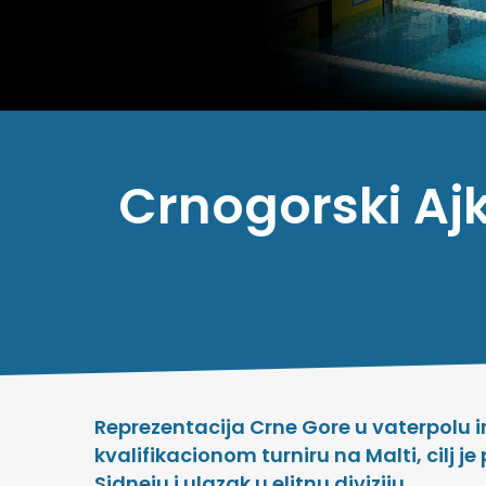
Crnogorski Ajku
Reprezentacija Crne Gore u vaterpolu i
kvalifikacionom turniru na Malti, cilj 
Sidneju i ulazak u elitnu diviziju.