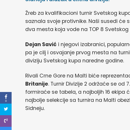
Žreb za kvalifikacioni turnir Svetskog kup
saznala svoje protivnike. Naši susedi će s
dva mesta koja vode na TOP 8 Svetskog ku
Dejan Savić
i njegovi izabranici, popularne
pa je cilj i osvajanje prvog mesta na turn
diviziju Svetskog kupa naredne godine.
Rivali Crne Gore na Malti biće reprezenta
Britanije
. Turnir Divizije 2 održaće se od 7.
formiraće se tabela, a najboljih 16 ekipa 
najbolje selekcije sa turnira na Malti ob
0
Sidneju.