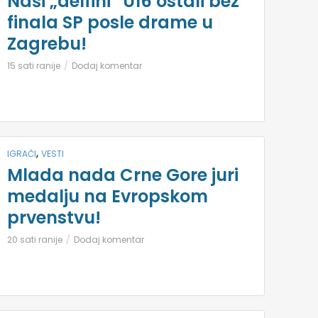
Naši „delfini“ U16 ostali bez
finala SP posle drame u
Zagrebu!
15 sati ranije
Dodaj komentar
,
IGRAČI
VESTI
Mlada nada Crne Gore juri
medalju na Evropskom
prvenstvu!
20 sati ranije
Dodaj komentar