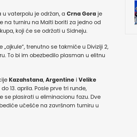
a u vaterpolu je održan, a
Crna Gora
je
e na turniru na Malti boriti za jedno od
pa, koji će se održati u Sidneju.
 „ajkule“, trenutno se takmiče u Diviziji 2,
iru. To bi im obezbedilo plasman u elitnu
cije
Kazahstana
,
Argentine
i
Velike
 do 13. aprila. Posle prve tri runde,
će se plasirati u eliminacionu fazu. Dve
ezbediće učešće na završnom turniru u