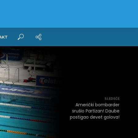
AKT
SLEDEĆE
Američki bombarder
srušio Partizan! Daube
postigao devet golova!