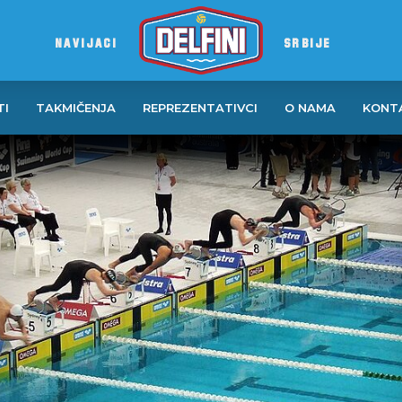
NAVIJACI
SRBIJE
TI
TAKMIČENJA
REPREZENTATIVCI
O NAMA
KONT