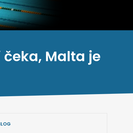
j čeka, Malta je
BLOG