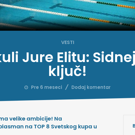
VESTI
li Jure Elitu: Sidne
ključ!
Pre 6 meseci
Dodaj komentar
ma velike ambicije! Na
je plasman na TOP 8 Svetskog kupa u