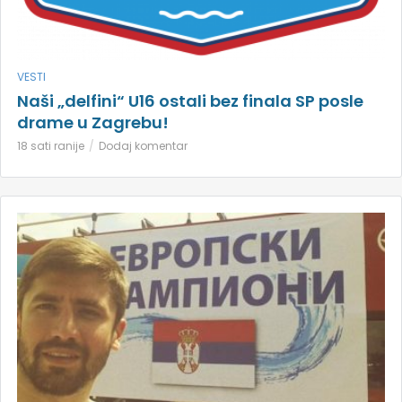
VESTI
Naši „delfini“ U16 ostali bez finala SP posle
drame u Zagrebu!
18 sati ranije
Dodaj komentar