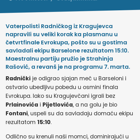
Vaterpolisti Radničkog iz Kragujevca
napravili su veliki korak ka plasmanu u
četvrtfinale Evrokupa, pošto su u gostima
savladali ekipu Barselone rezultatom 15:10.
Maestralnu partiju pružio je Strahinja
Rašović, a revanš je na programu 7. marta.
Radnički
je odigrao sjajan meč u Barseloni i
ostvario ubedljivu pobedu u osmini finala
Evrokupa. Iako su Kragujevčani igrali bez
Prlainovića
i
Pijetlovića
, a na golu je bio
Fontani
, uspeli su da savladaju domaću ekipu
rezultatom
15:10
.
Odlično su krenuli naši momci, dominirajući u