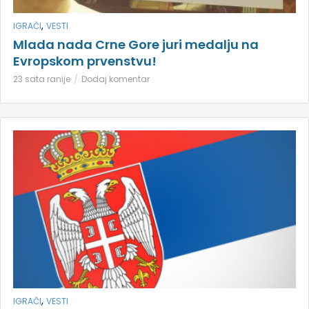
,
IGRAČI
VESTI
Mlada nada Crne Gore juri medalju na
Evropskom prvenstvu!
23 sata ranije
Dodaj komentar
,
IGRAČI
VESTI