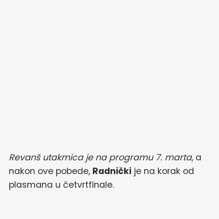
Revanš utakmica je na programu 7. marta
, a
nakon ove pobede,
Radnički
je na korak od
plasmana u četvrtfinale.