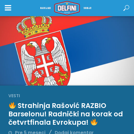
NAVIJACI
SRBIJE
VESTI
Strahinja Rašović RAZBIO
Barselonu! Radnički na korak od
četvrtfinala Evrokupa!
Pre 5 meseci
Dodaj komentar