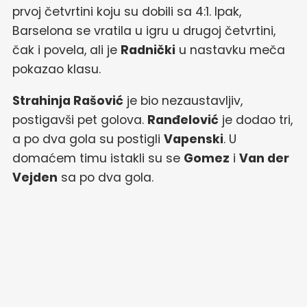
prvoj četvrtini koju su dobili sa 4:1. Ipak,
Barselona se vratila u igru u drugoj četvrtini,
čak i povela, ali je
Radnički
u nastavku meča
pokazao klasu.
Strahinja Rašović
je bio nezaustavljiv,
postigavši pet golova.
Ranđelović
je dodao tri,
a po dva gola su postigli
Vapenski
. U
domaćem timu istakli su se
Gomez
i
Van der
Vejden
sa po dva gola.