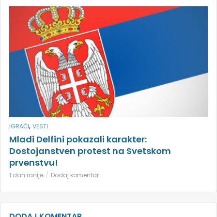
,
IGRAČI
VESTI
Mladi Delfini pokazali karakter:
Dostojanstven protest na Svetskom
prvenstvu!
1 dan ranije
Dodaj komentar
DODAJ KOMENTAR