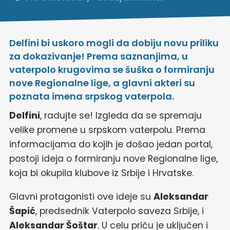
Delfini bi uskoro mogli da dobiju novu priliku
za dokazivanje! Prema saznanjima, u
vaterpolo krugovima se šuška o formiranju
nove Regionalne lige, a glavni akteri su
poznata imena srpskog vaterpola.
Delfini
, radujte se! Izgleda da se spremaju
velike promene u srpskom vaterpolu. Prema
informacijama do kojih je došao jedan portal,
postoji ideja o formiranju nove Regionalne lige,
koja bi okupila klubove iz Srbije i Hrvatske.
Glavni protagonisti ove ideje su
Aleksandar
Šapić
, predsednik Vaterpolo saveza Srbije, i
Aleksandar Šoštar
. U celu priču je uključen i