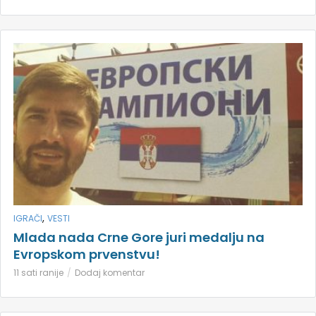
,
IGRAČI
VESTI
Mlada nada Crne Gore juri medalju na
Evropskom prvenstvu!
11 sati ranije
Dodaj komentar