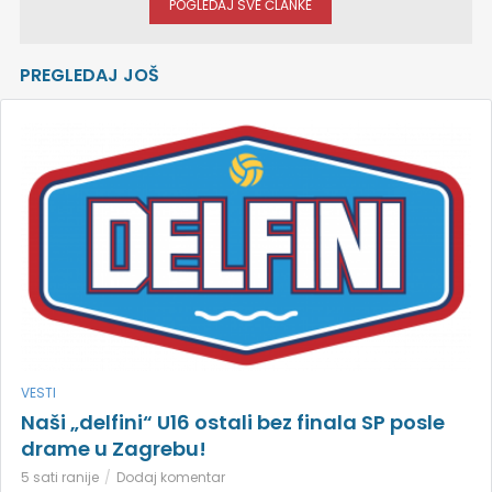
POGLEDAJ SVE ČLANKE
PREGLEDAJ JOŠ
VESTI
Naši „delfini“ U16 ostali bez finala SP posle
drame u Zagrebu!
5 sati ranije
Dodaj komentar