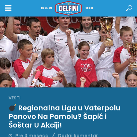
NAVIJACI
SRBIJE
VESTI
Regionalna Liga u Vaterpolu
Ponovo Na Pomolu? Šapić i
Šoštar U Akciji!
Pre 3 meseca
Dodaj komentar