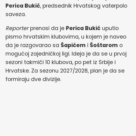
Perica Bukić
, predsednik Hrvatskog vaterpolo
saveza.
Reporter
prenosi da je
Perica Bukić
uputio
pismo hrvatskim klubovima, u kojem je naveo
da je razgovarao sa
Šapićem
i
Šoštarom
o
mogućoj zajedničkoj ligi. Ideja je da se u prvoj
sezoni takmiči 10 klubova, po pet iz Srbije i
Hrvatske. Za sezonu 2027/2028, plan je da se
formiraju dve divizije.