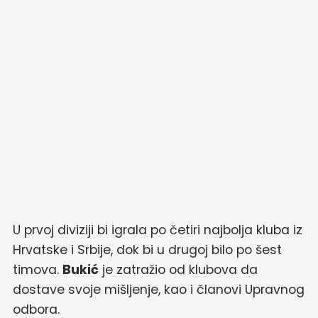
U prvoj diviziji bi igrala po četiri najbolja kluba iz
Hrvatske i Srbije, dok bi u drugoj bilo po šest
timova.
Bukić
je zatražio od klubova da
dostave svoje mišljenje, kao i članovi Upravnog
odbora.